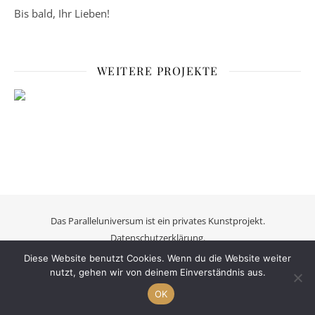
Bis bald, Ihr Lieben!
WEITERE PROJEKTE
Das Paralleluniversum ist ein privates Kunstprojekt.
Datenschutzerklärung.
Ashe Theme von
WP Royal
.
Diese Website benutzt Cookies. Wenn du die Website weiter
nutzt, gehen wir von deinem Einverständnis aus.
OK