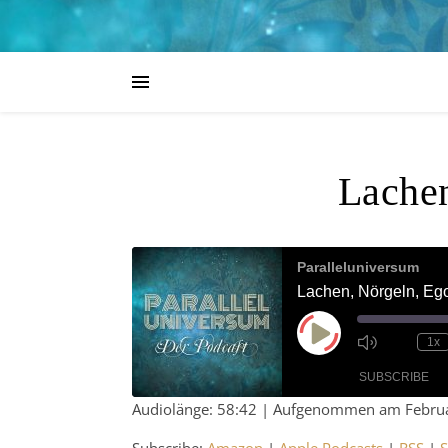
Lachen
Paralleluniversum
Lachen, Nörgeln, Eg
Play Episode
1x
SUBSCRIBE
Audiolänge: 58:42
|
Aufgenommen am Februa
SHARE
Amazon
App