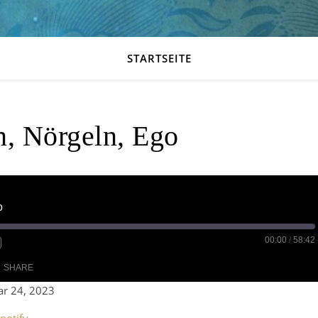
STARTSEITE
, Nörgeln, Ego
o
00:00
/
58:42
SHARE
r 24, 2023
le Podcasts
RSS