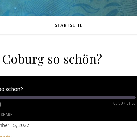
STARTSEITE
 Coburg so schön?
so schön?
00:00
/
51:53
SHARE
ber 15, 2022
ple Podcasts
RSS