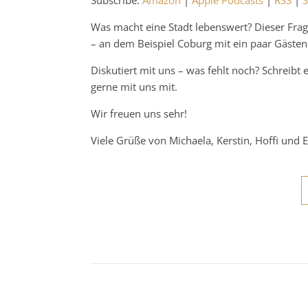
Subscribe:
Amazon
|
Apple Podcasts
|
RSS
|
S
Spotify
LINK
Was macht eine Stadt lebenswert? Dieser Fra
RSS FEED
– an dem Beispiel Coburg mit ein paar Gäste
EMBED
Diskutiert mit uns – was fehlt noch? Schreibt 
gerne mit uns mit.
Wir freuen uns sehr!
Viele Grüße von Michaela, Kerstin, Hoffi und