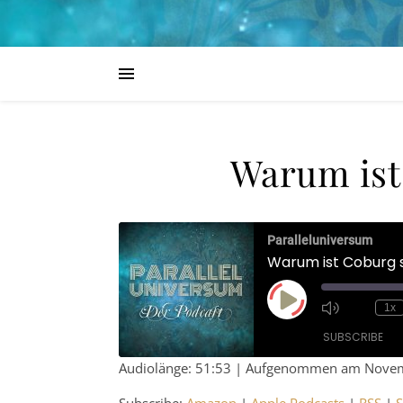
Warum ist
Paralleluniversum
Warum ist Coburg 
Play Episode
1x
SUBSCRIBE
Audiolänge: 51:53
|
Aufgenommen am Novem
SHARE
Amazon
Ap