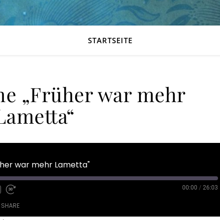
STARTSEITE
e „Früher war mehr
Lametta“
her war mehr Lametta"
00:00
/
26:03
SHARE