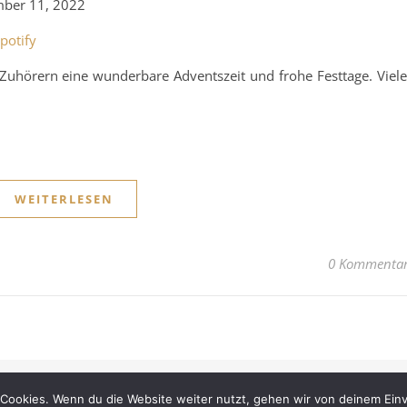
ber 11, 2022
ple Podcasts
RSS
potify
Zuhörern eine wunderbare Adventszeit und frohe Festtage. Viel
WEITERLESEN
0 Kommenta
Das Paralleluniversum
Cookies. Wenn du die Website weiter nutzt, gehen wir von deinem Einv