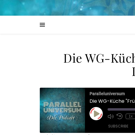
Die WG-Küch
Paralleluniversum
Die WG-Küche "Frü
Play Episode
1x
SUBSCRIBE