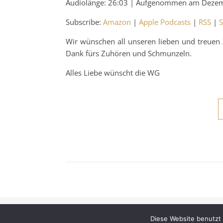
Audiolänge: 26:03
|
Aufgenommen am Dezem
SHARE
Amazon
Ap
Subscribe:
Amazon
|
Apple Podcasts
|
RSS
|
S
Spotify
LINK
Wir wünschen all unseren lieben und treuen 
RSS FEED
Dank fürs Zuhören und Schmunzeln.
EMBED
Alles Liebe wünscht die WG
Ashe Theme von
WP Royal
.
Diese Website benutzt 