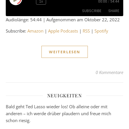
Play Episode
1x
00:00
/
54:44
SUBSCRIBE
SHARE
Audiolänge: 54:44
|
Aufgenommen am Oktober 22, 2022
SHARE
Amazon
Apple Podcasts
Subscribe:
Amazon
|
Apple Podcasts
|
RSS
|
Spotify
RSS
Spotify
LINK
RSS FEED
EMBED
WEITERLESEN
0 Kommentare
NEUIGKEITEN
Bald geht Ted Lasso wieder los! Ob alleine oder mit
anderen – ich werde drüber plaudern und freue mich
schon riesig.