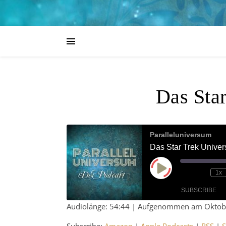
Das Sta
Paralleluniversum
Das Star Trek Unive
Play Episode
1x
SUBSCRIBE
Audiolänge: 54:44
|
Aufgenommen am Oktobe
SHARE
Amazon
App