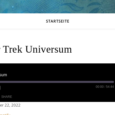
STARTSEITE
r Trek Universum
rsum
00:00
/
54:44
SHARE
r 22, 2022
le Podcasts
RSS