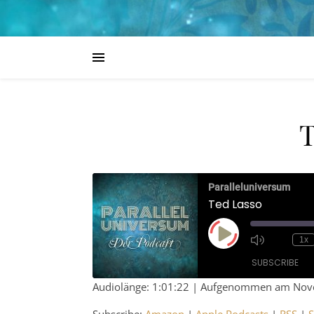
T
Paralleluniversum
Ted Lasso
Play Episode
1x
SUBSCRIBE
Audiolänge: 1:01:22
|
Aufgenommen am Nove
SHARE
Amazon
Ap