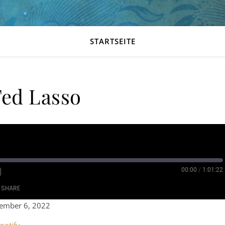
STARTSEITE
ed Lasso
00:00
/
1:01:22
SHARE
mber 6, 2022
ple Podcasts
RSS