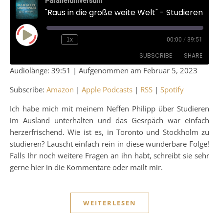
Paralleluniversum
"Raus in die große weite Welt" - Studieren im Ausland
Play Episode
1x
00:00
/
39:51
SUBSCRIBE
SHARE
Audiolänge: 39:51
|
Aufgenommen am Februar 5, 2023
SHARE
Amazon
Apple Podcasts
Subscribe:
Amazon
|
Apple Podcasts
|
RSS
|
Spotify
RSS
Spotify
LINK
Ich habe mich mit meinem Neffen Philipp über Studieren
RSS FEED
im Ausland unterhalten und das Gesrpäch war einfach
EMBED
herzerfrischend. Wie ist es, in Toronto und Stockholm zu
studieren? Lauscht einfach rein in diese wunderbare Folge!
Falls Ihr noch weitere Fragen an ihn habt, schreibt sie sehr
gerne hier in die Kommentare oder mailt mir.
WEITERLESEN