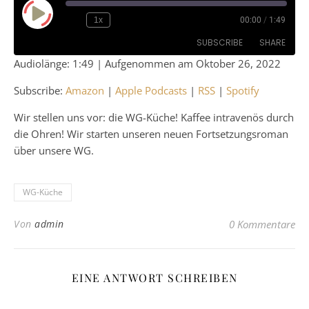
Play Episode
1x
00:00
/
1:49
SUBSCRIBE
SHARE
Audiolänge: 1:49
|
Aufgenommen am Oktober 26, 2022
SHARE
Amazon
Apple Podcasts
Subscribe:
Amazon
|
Apple Podcasts
|
RSS
|
Spotify
RSS
Spotify
LINK
Wir stellen uns vor: die WG-Küche! Kaffee intravenös durch
RSS FEED
die Ohren! Wir starten unseren neuen Fortsetzungsroman
EMBED
über unsere WG.
WG-Küche
Von
admin
0 Kommentare
EINE ANTWORT SCHREIBEN