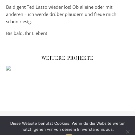
Bald geht Ted Lasso wieder los! Ob alleine oder mit
anderen – ich werde drüber plaudern und freue mich
schon riesig.
Bis bald, Ihr Lieben!
WEITERE PROJEKTE
Das Paralleluniversum ist ein privates Kunstprojekt.
Diese Website benutzt Cookies. Wenn du die Website weiter
Datenschutzerklärung.
nutzt, gehen wir von deinem Einverständnis aus.