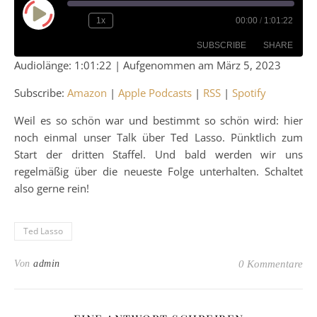
Play Episode
1x
00:00
/
1:01:22
SUBSCRIBE
SHARE
Audiolänge: 1:01:22
|
Aufgenommen am März 5, 2023
SHARE
Amazon
Apple Podcasts
Subscribe:
Amazon
|
Apple Podcasts
|
RSS
|
Spotify
RSS
Spotify
LINK
Weil es so schön war und bestimmt so schön wird: hier
RSS FEED
noch einmal unser Talk über Ted Lasso. Pünktlich zum
EMBED
Start der dritten Staffel. Und bald werden wir uns
regelmäßig über die neueste Folge unterhalten. Schaltet
also gerne rein!
Ted Lasso
Von
admin
0 Kommentare