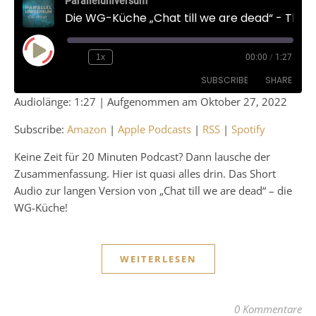
Paralleluniversum
Die WG-Küche „Chat till we are dead“ - The Short Version
Play Episode
1x
00:00
/
1:27
SUBSCRIBE
SHARE
Audiolänge: 1:27
|
Aufgenommen am Oktober 27, 2022
SHARE
Amazon
Apple Podcasts
Subscribe:
Amazon
|
Apple Podcasts
|
RSS
|
Spotify
RSS
Spotify
LINK
Keine Zeit für 20 Minuten Podcast? Dann lausche der
RSS FEED
Zusammenfassung. Hier ist quasi alles drin. Das Short
EMBED
Audio zur langen Version von „Chat till we are dead“ – die
WG-Küche!
WEITERLESEN
0 Kommentare